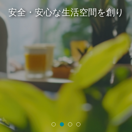
安全・安心な生活空間を創り
住みやすい街づくりを実現し